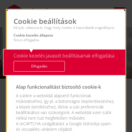
Cookie beállítások
Kérjük, válassza ki, hogy mely cookie-k használatát engedélyezi.
Cookie kezelés állapota
Nincs elfogadva
Cookie kezelés javasolt beállításainak elfogadása
Elfogadás
Alap funkcionalitást biztosító cookie-k
Álláshirdetések
A sütikre a weboldal alapvető funkcióinak
működéséhez, így pl. a biztonságos bejelentkezéshez,
a képek betöltéséhez, illetve a süti preferenciák
beállításához van szükségünk. A weboldal ezen sütik
nélkül nem tud megfelelően működni.
A reCAPTCHA szolgáltatást a Google biztosítja spam-
Depó raktáros (XV. kerület)
és visszaélés-védelem céljából.