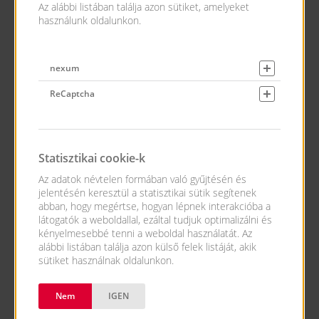
Az alábbi listában találja azon sütiket, amelyeket
Budapest
használunk oldalunkon.
Részletek
nexum
ReCaptcha
HUB raktáros (XV. kerület)
Budapest
Statisztikai cookie-k
Részletek
Az adatok névtelen formában való gyűjtésén és
jelentésén keresztül a statisztikai sütik segítenek
abban, hogy megértse, hogyan lépnek interakcióba a
OOH Team Leader
látogatók a weboldallal, ezáltal tudjuk optimalizálni és
kényelmesebbé tenni a weboldal használatát. Az
Budapest
alábbi listában találja azon külső felek listáját, akik
sütiket használnak oldalunkon.
Részletek
Nem
IGEN